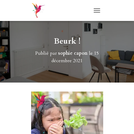
T
O
G
G
L
Beurk !
E
N
Publié par
sophie capon
le
15
A
décembre 2021
V
I
G
A
T
I
O
N