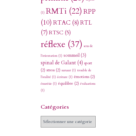
RMTi
(22)
RPP
(1)
(10)
RTAC
(8)
RTL
(7)
RTSC
(5)
réflexe
(37)
sens de
sommeil
(3)
l'orientation
(1)
spinal de Galant
(4)
sport
(2)
stress
(2)
sursaut
(1)
trouble de
émotions
(2)
l'oralité
(1)
écriture
(1)
équilibre
(2)
énurésie
(1)
évaluations
(1)
Catégories
C
a
t