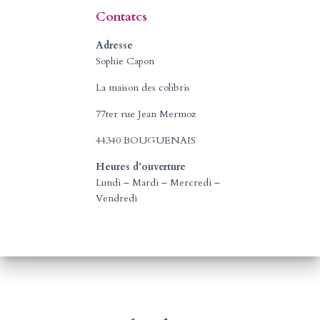
é
Contatcs
g
o
Adresse
r
Sophie Capon
i
e
La maison des colibris
s
77ter rue Jean Mermoz
44340 BOUGUENAIS
Heures d’ouverture
Lundi – Mardi – Mercredi –
Vendredi