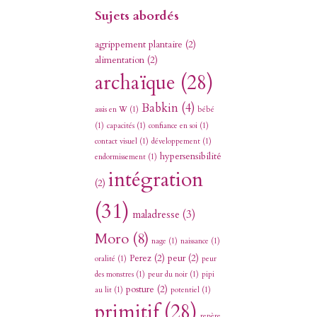
Sujets abordés
agrippement plantaire
(2)
alimentation
(2)
archaïque
(28)
Babkin
(4)
assis en W
(1)
bébé
(1)
capacités
(1)
confiance en soi
(1)
contact visuel
(1)
développement
(1)
hypersensibilité
endormissement
(1)
intégration
(2)
(31)
maladresse
(3)
Moro
(8)
nage
(1)
naissance
(1)
Perez
(2)
peur
(2)
oralité
(1)
peur
des monstres
(1)
peur du noir
(1)
pipi
posture
(2)
au lit
(1)
potentiel
(1)
primitif
(28)
repère