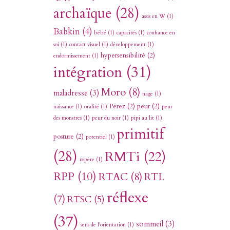
archaïque
(28)
assis en W
(1)
Babkin
(4)
bébé
(1)
capacités
(1)
confiance en
soi
(1)
contact visuel
(1)
développement
(1)
hypersensibilité
(2)
endormissement
(1)
intégration
(31)
Moro
(8)
maladresse
(3)
nage
(1)
Perez
(2)
peur
(2)
naissance
(1)
oralité
(1)
peur
des monstres
(1)
peur du noir
(1)
pipi au lit
(1)
primitif
posture
(2)
potentiel
(1)
(28)
RMTi
(22)
repère
(1)
RPP
(10)
RTAC
(8)
RTL
réflexe
(7)
RTSC
(5)
(37)
sommeil
(3)
sens de l'orientation
(1)