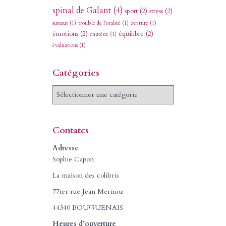
spinal de Galant
(4)
sport
(2)
stress
(2)
sursaut
(1)
trouble de l'oralité
(1)
écriture
(1)
émotions
(2)
équilibre
(2)
énurésie
(1)
évaluations
(1)
Catégories
C
a
t
é
Contatcs
g
o
Adresse
r
Sophie Capon
i
La maison des colibris
e
s
77ter rue Jean Mermoz
44340 BOUGUENAIS
Heures d’ouverture