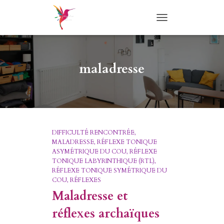
TOGGLE
NAVIGATION
maladresse
DIFFICULTÉ RENCONTRÉE
MALADRESSE
RÉFLEXE TONIQUE
ASYMÉTRIQUE DU COU
RÉFLEXE
TONIQUE LABYRINTHIQUE (RTL)
RÉFLEXE TONIQUE SYMÉTRIQUE DU
COU
RÉFLEXES
Maladresse et
réflexes archaïques