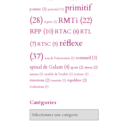
primitif
posture
(2)
potentiel
(1)
(28)
RMTi
(22)
repère
(1)
RPP
(10)
RTAC
(8)
RTL
réflexe
(7)
RTSC
(5)
(37)
sommeil
(3)
sens de l'orientation
(1)
spinal de Galant
(4)
sport
(2)
stress
(2)
sursaut
(1)
trouble de l'oralité
(1)
écriture
(1)
émotions
(2)
équilibre
(2)
énurésie
(1)
évaluations
(1)
Catégories
C
a
t