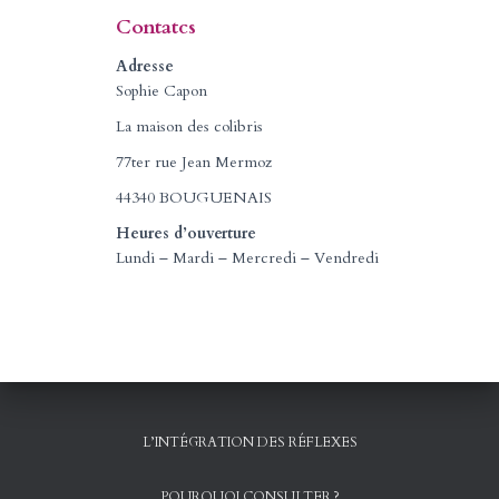
é
Contatcs
g
o
Adresse
r
Sophie Capon
i
La maison des colibris
e
s
77ter rue Jean Mermoz
44340 BOUGUENAIS
Heures d’ouverture
Lundi – Mardi – Mercredi – Vendredi
L’INTÉGRATION DES RÉFLEXES
POURQUOI CONSULTER ?