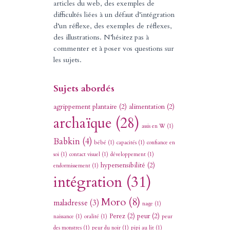
articles du web, des exemples de
difficultés liées à un défaut d’intégration
d’un réflexe, des exemples de réflexes,
des illustrations. N’hésitez pas à
commenter et à poser vos questions sur
les sujets.
Sujets abordés
agrippement plantaire
(2)
alimentation
(2)
archaïque
(28)
assis en W
(1)
Babkin
(4)
bébé
(1)
capacités
(1)
confiance en
soi
(1)
contact visuel
(1)
développement
(1)
hypersensibilité
(2)
endormissement
(1)
intégration
(31)
Moro
(8)
maladresse
(3)
nage
(1)
Perez
(2)
peur
(2)
naissance
(1)
oralité
(1)
peur
des monstres
(1)
peur du noir
(1)
pipi au lit
(1)