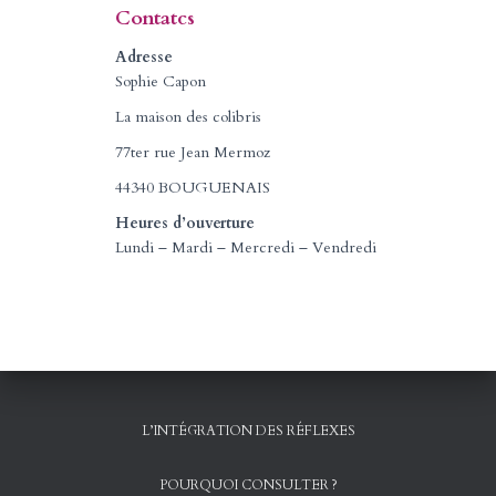
é
Contatcs
g
o
Adresse
r
Sophie Capon
i
La maison des colibris
e
s
77ter rue Jean Mermoz
44340 BOUGUENAIS
Heures d’ouverture
Lundi – Mardi – Mercredi – Vendredi
L’INTÉGRATION DES RÉFLEXES
POURQUOI CONSULTER ?