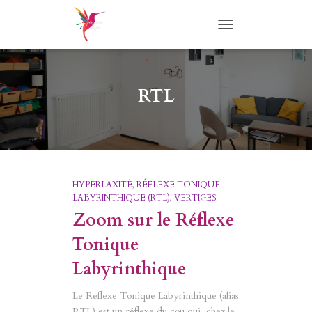
TOGGLE
NAVIGATION
RTL
HYPERLAXITÉ
RÉFLEXE TONIQUE
LABYRINTHIQUE (RTL)
VERTIGES
Zoom sur le Réflexe
Tonique
Labyrinthique
Le Reflexe Tonique Labyrinthique (alias
RTL) est un réflexe du cou qui, chez le