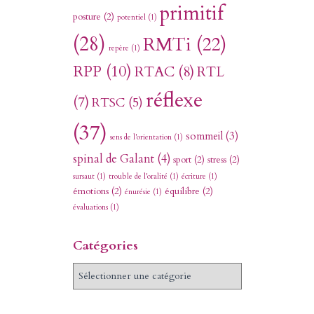
primitif
posture
(2)
potentiel
(1)
(28)
RMTi
(22)
repère
(1)
RPP
(10)
RTAC
(8)
RTL
réflexe
(7)
RTSC
(5)
(37)
sommeil
(3)
sens de l'orientation
(1)
spinal de Galant
(4)
sport
(2)
stress
(2)
sursaut
(1)
trouble de l'oralité
(1)
écriture
(1)
émotions
(2)
équilibre
(2)
énurésie
(1)
évaluations
(1)
Catégories
C
a
t