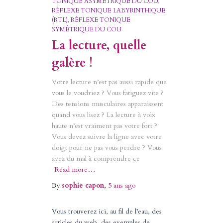
TONIQUE ASYMÉTRIQUE DU COU
RÉFLEXE TONIQUE LABYRINTHIQUE
(RTL)
RÉFLEXE TONIQUE
SYMÉTRIQUE DU COU
La lecture, quelle
galère !
Votre lecture n’est pas aussi rapide que
vous le voudriez ? Vous fatiguez vite ?
Des tensions musculaires apparaissent
quand vous lisez ? La lecture à voix
haute n’est vraiment pas votre fort ?
Vous devez suivre la ligne avec votre
doigt pour ne pas vous perdre ? Vous
avez du mal à comprendre ce
Read more…
By
sophie capon
,
5 ans
ago
Vous trouverez ici, au fil de l’eau, des
articles du web, des exemples de