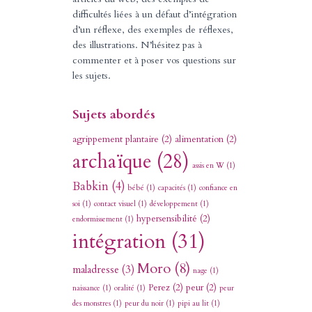
difficultés liées à un défaut d’intégration
d’un réflexe, des exemples de réflexes,
des illustrations. N’hésitez pas à
commenter et à poser vos questions sur
les sujets.
Sujets abordés
agrippement plantaire
(2)
alimentation
(2)
archaïque
(28)
assis en W
(1)
Babkin
(4)
bébé
(1)
capacités
(1)
confiance en
soi
(1)
contact visuel
(1)
développement
(1)
hypersensibilité
(2)
endormissement
(1)
intégration
(31)
Moro
(8)
maladresse
(3)
nage
(1)
Perez
(2)
peur
(2)
naissance
(1)
oralité
(1)
peur
des monstres
(1)
peur du noir
(1)
pipi au lit
(1)