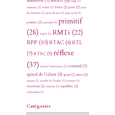
Moro
(8)
maladresse
(3)
nage
(1)
Perez
(2)
peur
(2)
naissance
(1)
oralité
(1)
peur
des monstres
(1)
peur du noir
(1)
pipi au lit
(1)
primitif
posture
(2)
potentiel
(1)
(28)
RMTi
(22)
repère
(1)
RPP
(10)
RTAC
(8)
RTL
réflexe
(7)
RTSC
(5)
(37)
sommeil
(3)
sens de l'orientation
(1)
spinal de Galant
(4)
sport
(2)
stress
(2)
sursaut
(1)
trouble de l'oralité
(1)
écriture
(1)
émotions
(2)
équilibre
(2)
énurésie
(1)
évaluations
(1)
Catégories
C