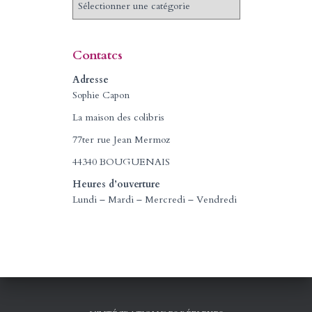
a
t
é
Contatcs
g
o
Adresse
r
Sophie Capon
i
La maison des colibris
e
s
77ter rue Jean Mermoz
44340 BOUGUENAIS
Heures d’ouverture
Lundi – Mardi – Mercredi – Vendredi