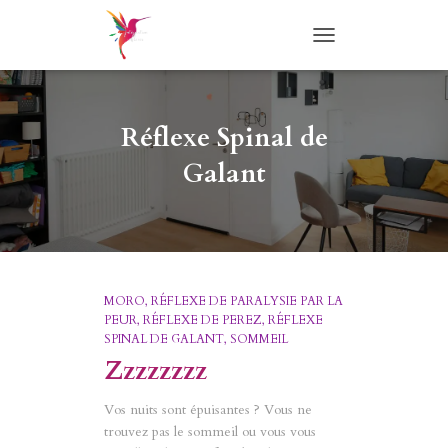
TOGGLE
NAVIGATION
Réflexe Spinal de
Galant
MORO
RÉFLEXE DE PARALYSIE PAR LA
PEUR
RÉFLEXE DE PEREZ
RÉFLEXE
SPINAL DE GALANT
SOMMEIL
Zzzzzzzz
Vos nuits sont épuisantes ? Vous ne
trouvez pas le sommeil ou vous vous