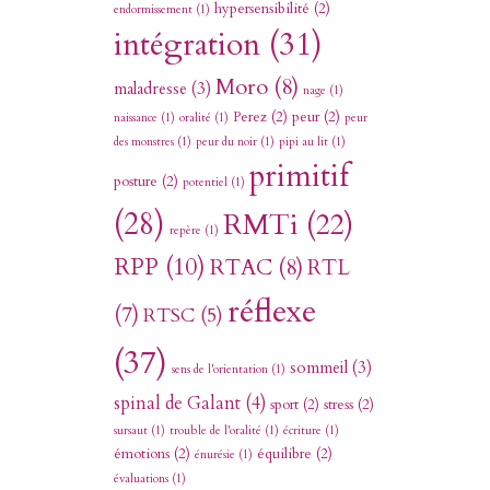
hypersensibilité
(2)
endormissement
(1)
intégration
(31)
Moro
(8)
maladresse
(3)
nage
(1)
Perez
(2)
peur
(2)
naissance
(1)
oralité
(1)
peur
des monstres
(1)
peur du noir
(1)
pipi au lit
(1)
primitif
posture
(2)
potentiel
(1)
(28)
RMTi
(22)
repère
(1)
RPP
(10)
RTAC
(8)
RTL
réflexe
(7)
RTSC
(5)
(37)
sommeil
(3)
sens de l'orientation
(1)
spinal de Galant
(4)
sport
(2)
stress
(2)
sursaut
(1)
trouble de l'oralité
(1)
écriture
(1)
émotions
(2)
équilibre
(2)
énurésie
(1)
évaluations
(1)